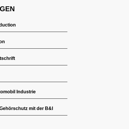
NGEN
duction
ion
schrift
tomobil Industrie
Gehörschutz mit der B&I