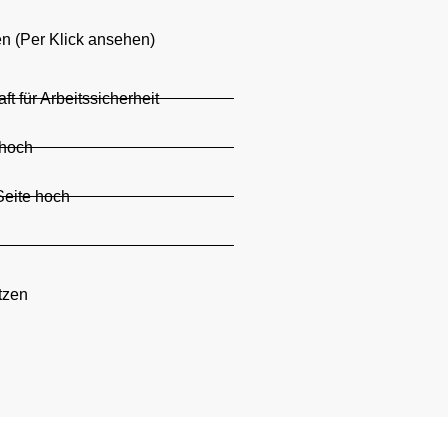
en (Per Klick ansehen)
t für Arbeitssicherheit
 hoch
Seite hoch
ätzen