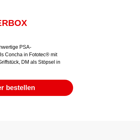
ERBOX
chwertige PSA-
s Concha in Fototec® mit
riffstück, DM als Stöpsel in
r bestellen